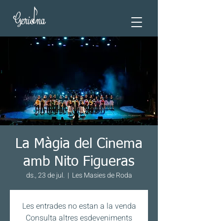
La Màgia del Cinema
amb Nito Figueras
ds., 23 de jul.
  |  
Les Masies de Roda
Les entrades no estan a la venda
Consulta altres esdeveniments