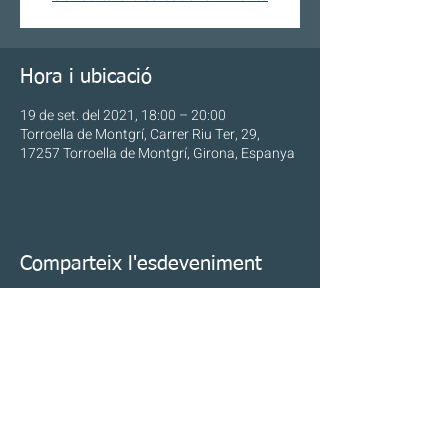
Hora i ubicació
19 de set. del 2021, 18:00 – 20:00
Torroella de Montgrí, Carrer Riu Ter, 29,
17257 Torroella de Montgrí, Girona, Espanya
Comparteix l'esdeveniment