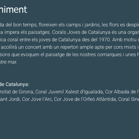
eniment
a del bon temps, floreixen els camps i jardins, les flors es desp
nia impera els paisatges. Corals Joves de Catalunya és una orga
a coral entre els joves de Catalunya des del 1970. Amb motiu de
na acollirà un concert amb un repertori ample apte per cors mixts 
ons que evoquen el paisatge de les nostres comarques i unes h
tre mar.
de Catalunya:
rsitat de Girona, Coral Juvenil Xalest d’Igualada, Cor Albada de 
ant Jordi, Cor Jove l’Arc, Cor Jove de l’Orfeó Atlàntida, Coral Si