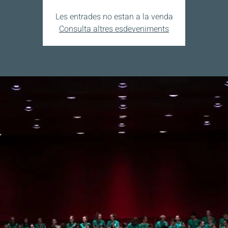
Les entrades no estan a la venda
Consulta altres esdeveniments