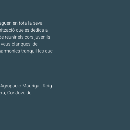
leguen en tota la seva 
nització que es dedica a 
 reunir els cors juvenils 
i veus blanques, de 
armonies tranquil·les que 
l’Agrupació Madrigal, Roig 
nera, Cor Jove de…