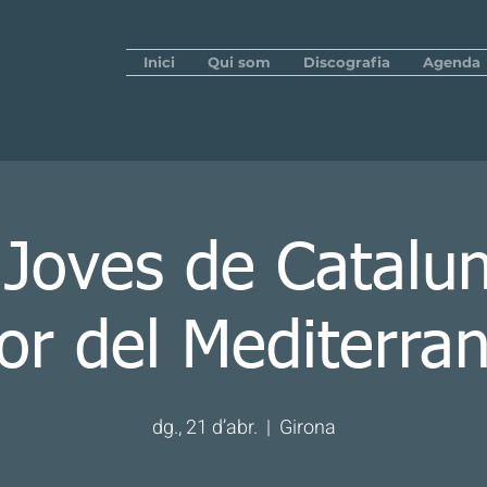
Inici
Qui som
Discografia
Agenda
 Joves de Catalun
or del Mediterran
dg., 21 d’abr.
  |  
Girona