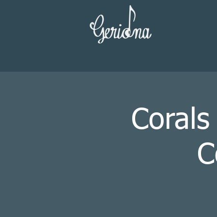
Corals
C