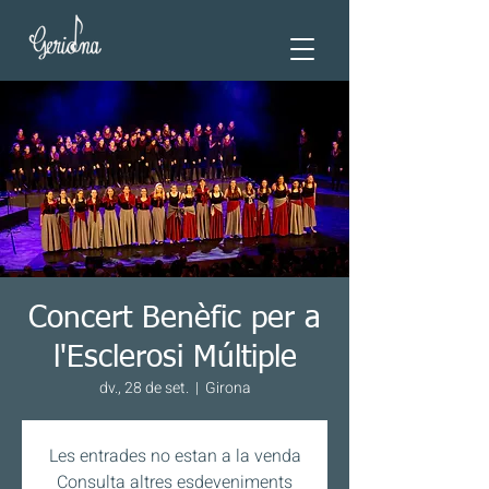
Concert Benèfic per a
l'Esclerosi Múltiple
dv., 28 de set.
  |  
Girona
Les entrades no estan a la venda
Consulta altres esdeveniments