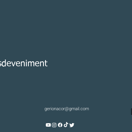
esdeveniment
gerionacor@gmail.com