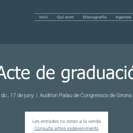
Inici
Qui som
Discografia
Agenda
Acte de graduaci
dc., 17 de juny
  |  
Auditori Palau de Congressos de Girona
Les entrades no estan a la venda
Consulta altres esdeveniments